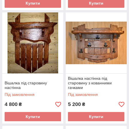
Купити
Купити
Вішалка настінна під
Вішалка під старовину
старовину з кованними
настінна
гачками
Під замовлення
Під замовлення
4 800
5 200
₴
₴
Купити
Купити