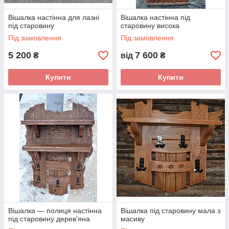
Вішалка настінна для лазні
Вішалка настінна під
під старовину
старовину висока
Під замовлення
Під замовлення
5 200
7 600
₴
від
₴
Купити
Купити
Вішалка — полиця настінна
Вішалка під старовину мала з
під старовину дерев'яна
масиву