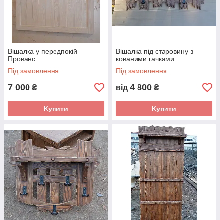
Вішалка у передпокій
Вішалка під старовину з
Прованс
кованими гачками
Під замовлення
Під замовлення
7 000
4 800
₴
від
₴
Купити
Купити