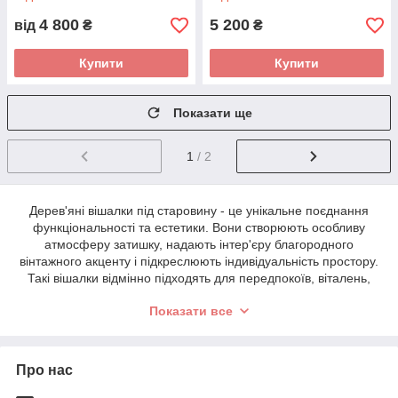
4 800
5 200
від
₴
₴
Купити
Купити
Показати ще
1
/ 2
Дерев'яні вішалки під старовину - це унікальне поєднання
функціональності та естетики. Вони створюють особливу
атмосферу затишку, надають інтер'єру благородного
вінтажного акценту і підкреслюють індивідуальність простору.
Такі вішалки відмінно підходять для передпокоїв, віталень,
кабінетів і навіть кафе чи ресторанів, виконаних у стилі лофт,
Показати все
рустик чи ретро.
У нашому каталозі представлені вішалки під старовину ручної
роботи. Майстри використовують масив дерева, щоб виріб
Про нас
був міцним, довговічним та красивим. Настінні моделі
заощаджують місце у невеликій передпокої, а підлогові