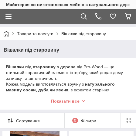
Майстерня по виготовленню меблів з натурального дерева
Товари та послуги
Вішалки під старовину
Вішалки під старовину
Вішалки під старовину з дерева
від Pro-Wood — це
стильний і практичний елемент інтер’єру, який додає дому
затишку та автентичності.
Кожна модель виготовляється вручну з
натурального
масиву сосни, дуба чи ясеня
, з ефектом старіння
деревини.
Показати все
У каталозі представлені:
настінні вішалки під старовину з кованими гачками;
підлогові моделі з лавкою або комодом;
Сортування
0
Фільтри
кутові та декоративні варіанти для передпокою, лазні
чи будинку.