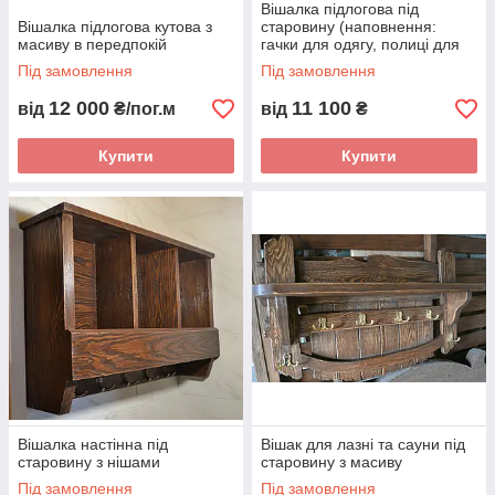
Вішалка підлогова під
Вішалка підлогова кутова з
старовину (наповнення:
масиву в передпокій
гачки для одягу, полиці для
взуття, декорована стінка)
Під замовлення
Під замовлення
12 000
11 100
від
₴/пог.м
від
₴
Купити
Купити
Вішалка настінна під
Вішак для лазні та сауни під
старовину з нішами
старовину з масиву
Під замовлення
Під замовлення