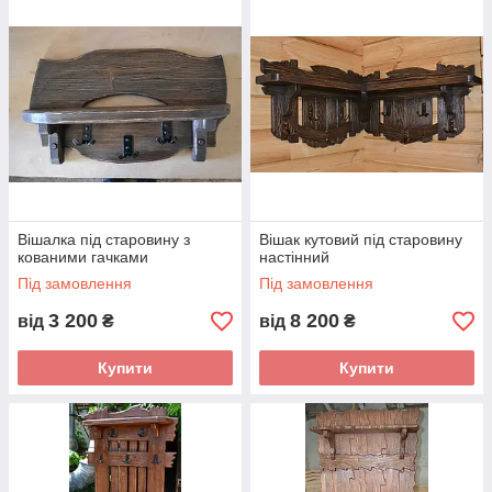
Вішалка під старовину з
Вішак кутовий під старовину
кованими гачками
настінний
Під замовлення
Під замовлення
3 200
8 200
від
₴
від
₴
Купити
Купити