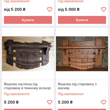
Під замовлення
Під замовлення
5 200
5 000
від
₴
від
₴
Купити
Купити
Вішалка настінна під
Вішалка під старовину з
старовину в темному кольорі
масиву
Під замовлення
Під замовлення
5 200
5 200
₴
₴