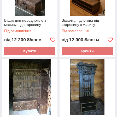
Вішак для передпокою з
Вішалка підлогова під
масиву під старовину
старовину з масиву
Під замовлення
Під замовлення
12 200
12 000
від
₴/пог.м
від
₴/пог.м
Купити
Купити