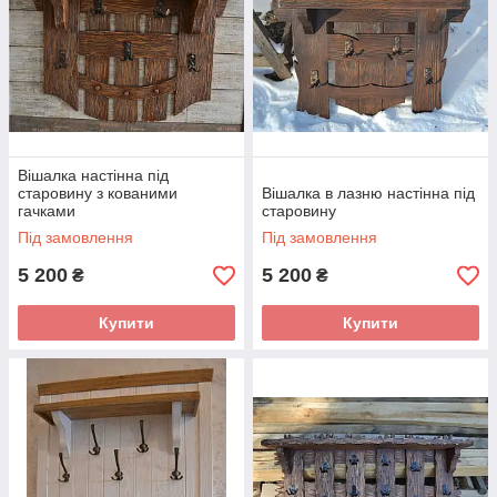
Вішалка настінна під
старовину з кованими
Вішалка в лазню настінна під
гачками
старовину
Під замовлення
Під замовлення
5 200
5 200
₴
₴
Купити
Купити