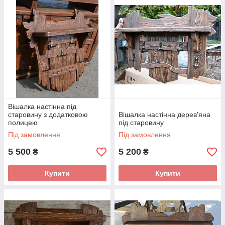
🔑
Переваги:
100% натуральне дерево
Ефект ручного старіння
Індивідуальні розміри, колір та фурнітура
Доставка по всій Україні
👉 Перегляньте колекцію вішалок:
pro-wood.com.ua
Вішалка настінна під
старовину з додатковою
Вішалка настінна дерев'яна
полицею
під старовину
Під замовлення
Під замовлення
5 500
5 200
₴
₴
Купити
Купити