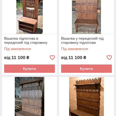
Вішалка підлогова в
Вішалка у передпокій під
передпокій під старовину
старовину підлогова
Під замовлення
Під замовлення
11 100
11 100
від
₴
від
₴
Купити
Купити