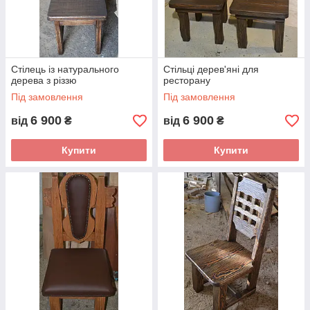
Стілець із натурального
Стільці дерев'яні для
дерева з різзю
ресторану
Під замовлення
Під замовлення
6 900
6 900
від
₴
від
₴
Купити
Купити