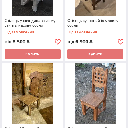
Стілець у скандинавському
Стілець кухонний із масиву
стилі з масиву сосни
сосни
Під замовлення
Під замовлення
6 500
6 900
від
₴
від
₴
Купити
Купити