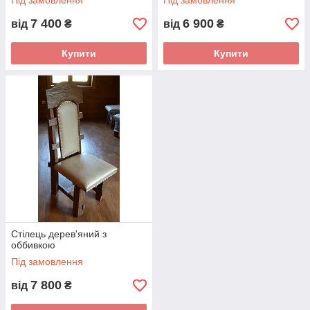
Під замовлення
Під замовлення
7 400
6 900
від
₴
від
₴
Купити
Купити
Стілець дерев'яний з
оббивкою
Під замовлення
7 800
від
₴