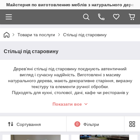
Майстерня по виготовленню меблів з натурального дерева
Товари та послуги
Стільці під старовину
Стільці під старовину
Дерев’яні стільці під старовину поєднують автентичний
вигляд і сучасну надійність. Виготовлені з масиву
натурального дерева, мають декоративне старіння, виразну
текстуру та елементи ручної обробки.
Підходять для кухні, столової, дачі, кафе чи ресторанів у
стилі кантрі, рустик або класика. Кожен виріб створюється
Показати все
вручну під замовлення.
✅
Переваги:
• натуральне дерево
Сортування
0
Фільтри
• ручна робота
• ефект старовини
• міцні та довговічні