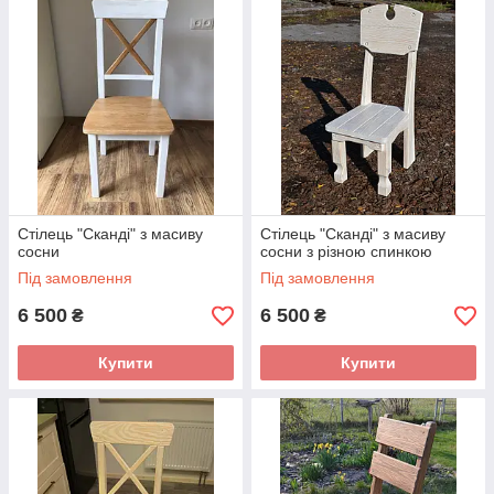
• виготовлення під замовлення
👉
https://pro-wood.com.ua
Стілець "Сканді" з масиву
Стілець "Сканді" з масиву
сосни
сосни з різною спинкою
Під замовлення
Під замовлення
6 500
6 500
₴
₴
Купити
Купити