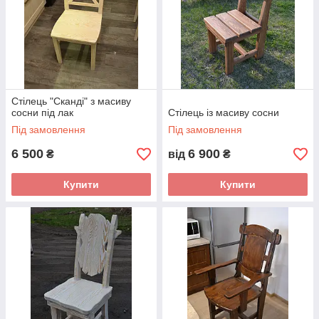
Стілець "Сканді" з масиву
сосни під лак
Стілець із масиву сосни
Під замовлення
Під замовлення
6 500
6 900
₴
від
₴
Купити
Купити