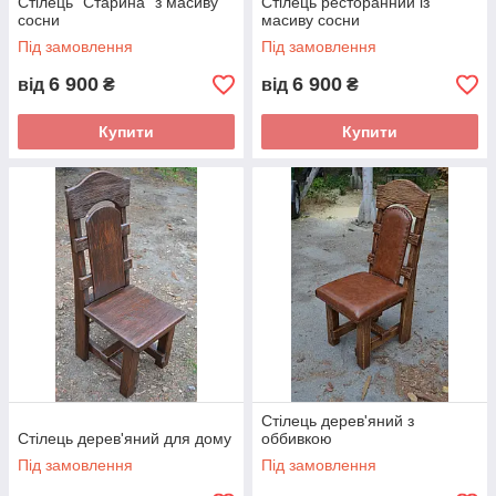
Стілець "Старина" з масиву
Стілець ресторанний із
сосни
масиву сосни
Під замовлення
Під замовлення
6 900
6 900
від
₴
від
₴
Купити
Купити
Стілець дерев'яний з
Стілець дерев'яний для дому
оббивкою
Під замовлення
Під замовлення