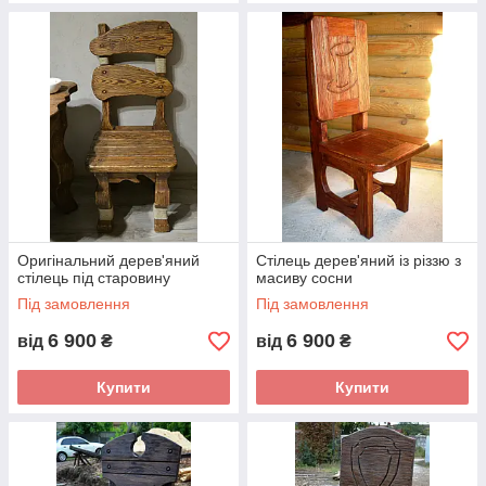
Оригінальний дерев'яний
Стілець дерев'яний із різзю з
стілець під старовину
масиву сосни
Під замовлення
Під замовлення
6 900
6 900
від
₴
від
₴
Купити
Купити