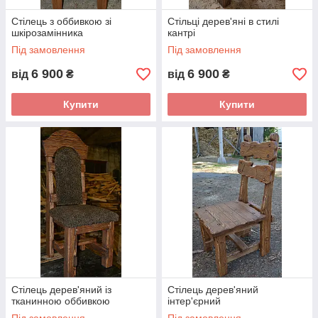
Стілець з оббивкою зі
Стільці дерев'яні в стилі
шкірозамінника
кантрі
Під замовлення
Під замовлення
6 900
6 900
від
₴
від
₴
Купити
Купити
Стілець дерев'яний із
Стілець дерев'яний
тканинною оббивкою
інтер'єрний