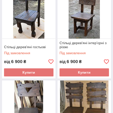
Стільці дерев'яні інтер'єрні з
Стільці дерев'яні гостьові
різзю
Під замовлення
Під замовлення
6 900
6 900
від
₴
від
₴
Купити
Купити