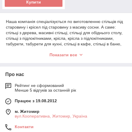
Купити
Наша компанія спеціалізується по виготовленню стільців під
старовину і крісел під старовину
з масиву сосни. А саме:
стільці з дерева, масивні стільці, стільці для обіднього столу,
стільці з підлокітниками, крісла, крісла з підлокітниками,
табурети, табурети для кухні, стільці в кафе, стільці в баню,
стільці для ресторану.
Матеріал якісно висушений і відповідає
Показати все
нормам, що в подальшому дозволить зберегти цілісність та
зовнішній вигляд Вашого виробу
.
У виробництві використовуємо кращі водні лаки німецького
Про нас
виробництва.
Також Ви зможете вибрати вподобаний з
запропонованої малюнок скла і фурнітуру - дерев'яну, куте -
нашого виробництва або магазинну.
Рейтинг не сформований
Менше 5 відгуків за останній рік
Наші спеціалісти можуть організувати установку і доставку по
всій території України.
Працює з 19.08.2012
Стільці під старовину – це не просто меблі, а елемент
м. Житомир
інтер'єру, що створює атмосферу благородної класики та
вул.Кооперативна, Житомир, Україна
затишку. Завдяки використанню натурального масиву
деревини такі стільці відрізняються високою міцністю,
Контакти
стійкістю до навантажень та тривалим терміном служби.