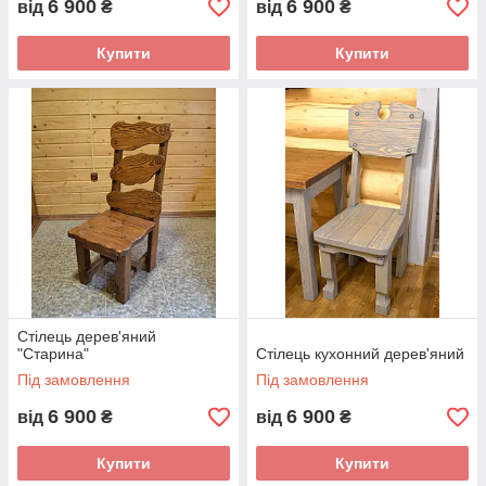
6 900
6 900
від
₴
від
₴
Купити
Купити
Стілець дерев'яний
"Старина"
Стілець кухонний дерев'яний
Під замовлення
Під замовлення
6 900
6 900
від
₴
від
₴
Купити
Купити