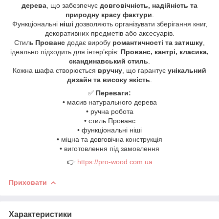
дерева
, що забезпечує
довговічність, надійність та
природну красу фактури
.
Функціональні
ніші
дозволяють організувати зберігання книг,
декоративних предметів або аксесуарів.
Стиль
Прованс
додає виробу
романтичності та затишку
,
ідеально підходить для інтер’єрів:
Прованс, кантрі, класика,
скандинавський стиль
.
Кожна шафа створюється
вручну
, що гарантує
унікальний
дизайн та високу якість
.
✅
Переваги:
• масив натурального дерева
• ручна робота
• стиль Прованс
• функціональні ніші
• міцна та довговічна конструкція
• виготовлення під замовлення
👉
https://pro-wood.com.ua
Приховати
Характеристики