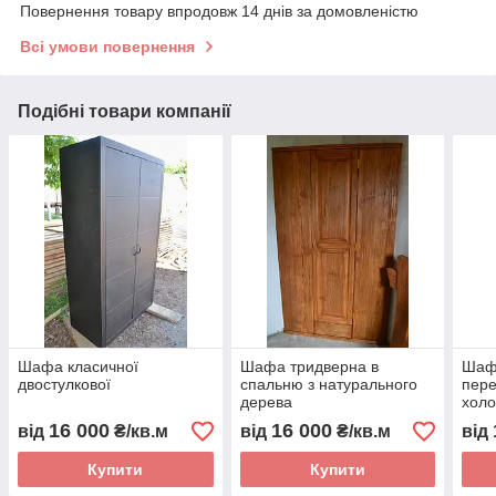
Повернення товару впродовж 14 днів за домовленістю
Всі умови повернення
Подібні товари компанії
Шафа класичної
Шафа тридверна в
Шаф
двостулкової
спальню з натурального
пере
дерева
холо
16 000
16 000
від
₴/кв.м
від
₴/кв.м
від
Купити
Купити