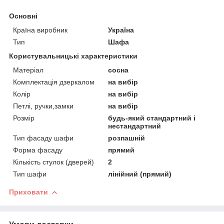
Основні
Країна виробник
Україна
Тип
Шафа
Користувальницькі характеристики
Матеріал
сосна
Комплектація дзеркалом
на вибір
Колір
на вибір
Петлі, ручки,замки
на вибір
Розмір
будь-який стандартний і
нестандартний
Тип фасаду шафи
розпашній
Форма фасаду
прямий
Кількість стулок (дверей)
2
Тип шафи
лінійний (прямий)
Приховати