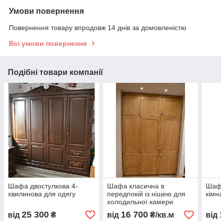
Умови повернення
Повернення товару впродовж 14 днів за домовленістю
Всі умови повернення
Подібні товари компанії
Шафа двостулкова 4-
Шафа класична в
Шафа
хвилинова для одягу
передпокій із нішею для
кімн
холодильної камери
25 300
16 700
від
₴
від
₴/кв.м
від