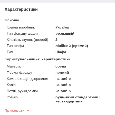
Характеристики
Основні
Країна виробник
Україна
Тип фасаду шафи
розпашній
Кількість стулок (дверей)
2
Тип шафи
лінійний (прямий)
Тип
Шафа
Користувальницькі характеристики
Матеріал
сосна
Форма фасаду
прямий
Комплектація дзеркалом
на вибір
Колір
на вибір
Петлі, ручки,замки
на вибір
Розмір
будь-який стандартний і
нестандартний
Приховати