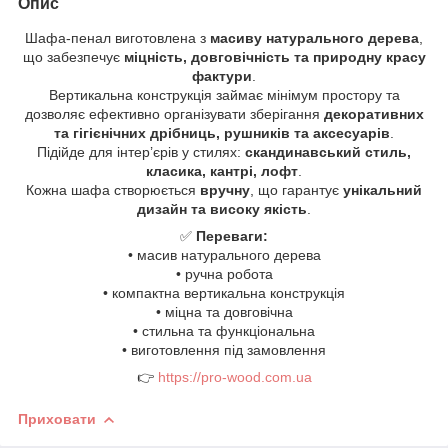
Опис
Шафа-пенал виготовлена з
масиву натурального дерева
,
що забезпечує
міцність, довговічність та природну красу
фактури
.
Вертикальна конструкція займає мінімум простору та
дозволяє ефективно організувати зберігання
декоративних
та гігієнічних дрібниць, рушників та аксесуарів
.
Підійде для інтер’єрів у стилях:
скандинавський стиль,
класика, кантрі, лофт
.
Кожна шафа створюється
вручну
, що гарантує
унікальний
дизайн та високу якість
.
✅
Переваги:
• масив натурального дерева
• ручна робота
• компактна вертикальна конструкція
• міцна та довговічна
• стильна та функціональна
• виготовлення під замовлення
👉
https://pro-wood.com.ua
Приховати