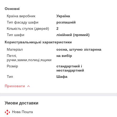
Основні
Країна виробник
Україна
Тип фасаду шафи
розпашній
Кількість стулок (дверей)
2
Тип шафи
лінійний (прямий)
Користувальницькі характеристики
Матеріал
сосна, штучно зістарена
Петлі,
на вибір
ручки,замки,полиці,ящики
Розмір
стандартний і
нестандартний
Тип
Шафа
Приховати
Умови доставки
Нова Пошта