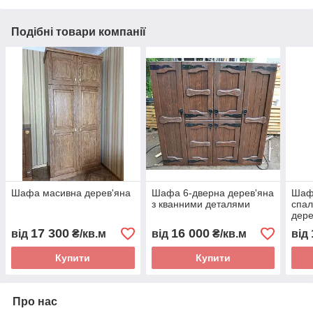
Подібні товари компанії
Шафа масивна дерев'яна
Шафа 6-дверна дерев'яна
Шаф
з кванними деталями
спал
дер
17 300
16 000
від
₴/кв.м
від
₴/кв.м
від
Купити
Купити
Про нас