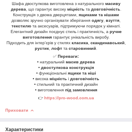
Шафа двостулкова виготовлена з натурального
масиву
дерева
, що гарантує високу
міцність
та
довговічність
.
Конструкція з двома дверцятами,
ящиками та нішами
дозволяє зручно організувати зберігання
одягу
,
взуття
,
текстилю
та аксесуарів, підтримуючи порядок у кімнаті.
Елегантний дизайн поєднує стиль і практичність, а
ручне
виготовлення
гарантує унікальність виробу.
Підходить для інтер’єрів у стилях
класика
,
скандинавський
,
рустик
,
лофт
та
старовинний
.
✅
Переваги:
• натуральний
масив дерева
•
двостулкова конструкція
• функціональні
ящики та ніші
• висока
міцність
і
довговічність
• стильний та практичний дизайн
• виготовлення
під замовлення
👉
https://pro-wood.com.ua
Приховати
Характеристики