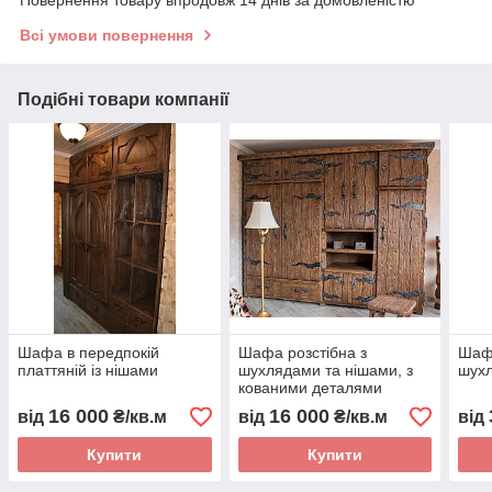
Всі умови повернення
Подібні товари компанії
Шафа в передпокій
Шафа розстібна з
Шафа
платтяній із нішами
шухлядами та нішами, з
шухл
кованими деталями
16 000
16 000
від
₴/кв.м
від
₴/кв.м
від
Купити
Купити