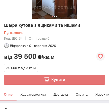
Шафа кутова з ящиками та нішами
Під замовлення
Код: ШС-34
Опт і роздріб
Відправка з
01 вересня 2026
39 500
від
₴/кв.м
35 600 ₴
від 3 кв.м
Купити
Опис
Характеристики
Доставка
Оплата
Умови п