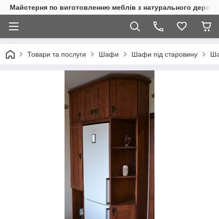
Майстерня по виготовленню меблів з натурального дерева
Товари та послуги
Шафи
Шафи під старовину
Ша