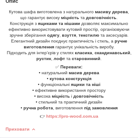
Опис
Кутова шафа виготовлена з натурального
масиву дерева
,
що гарантує високу
міцність
та
довговічність
.
Конструкція з
ящиками та нішами
дозволяє максимально
ефективно використовувати кутовий простір, організовуючи
зручне зберігання
одягу
,
взуття
,
текстилю
та аксесуарів.
Елегантний дизайн поєднує практичність і стиль, а
ручне
виготовлення
гарантує унікальність виробу.
Підходить для інтер’єрів у стилях
класика
,
скандинавський
,
рустик
,
лофт
та
старовинний
.
✅
Переваги:
• натуральний
масив дерева
•
кутова конструкція
• функціональні
ящики та ніші
• ефективне використання простору
• висока
міцність
і
довговічність
• стильний та практичний дизайн
•
ручна робота
, виготовлення
під замовлення
👉
https://pro-wood.com.ua
Приховати