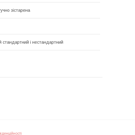
тучно зістарена
й стандартний і нестандартний
іденційності