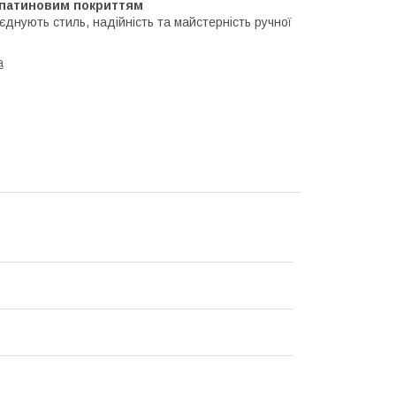
з патиновим покриттям
оєднують стиль, надійність та майстерність ручної
a