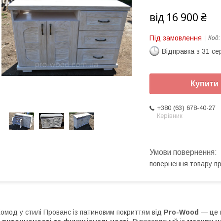
від
16 900 ₴
Під замовлення
Код
Відправка з 31 се
Купити
+380 (63) 678-40-27
Керівник
повернення товару п
омод у стилі Прованс із патиновим покриттям від
Pro-Wood
— це 