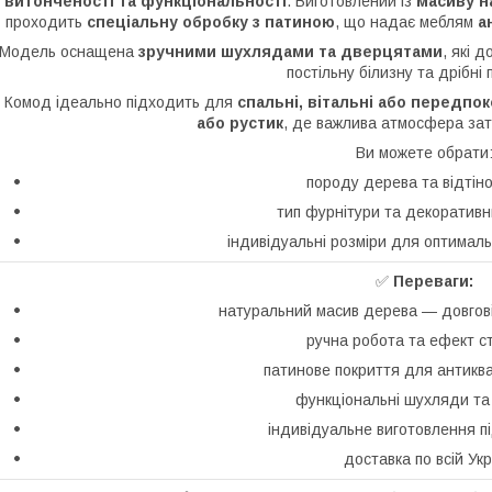
витонченості та функціональності
. Виготовлений із
масиву н
проходить
спеціальну обробку з патиною
, що надає меблям
а
Модель оснащена
зручними шухлядами та дверцятами
, які 
постільну білизну та дрібні
Комод ідеально підходить для
спальні, вітальні або передпо
або рустик
, де важлива атмосфера зат
Ви можете обрати
породу дерева та відтіно
тип фурнітури та декоративн
індивідуальні розміри для оптимал
✅
Переваги:
натуральний масив дерева — довговічн
ручна робота та ефект с
патинове покриття для антиква
функціональні шухляди та
індивідуальне виготовлення п
доставка по всій Укр