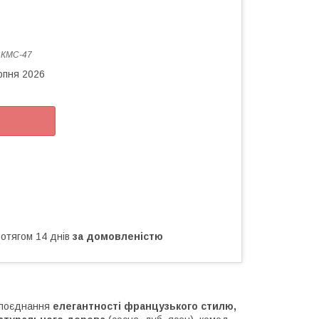
:
КМС-47
рпня 2026
ротягом 14 днів
за домовленістю
поєднання
елегантності французького стилю,