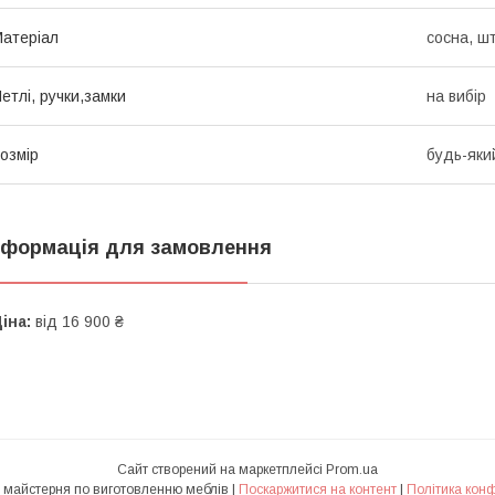
атеріал
сосна, ш
етлі, ручки,замки
на вибір
озмір
будь-яки
нформація для замовлення
іна:
від 16 900 ₴
Сайт створений на маркетплейсі
Prom.ua
"Pro-Wood" - майстерня по виготовленню меблів |
Поскаржитися на контент
|
Політика конф