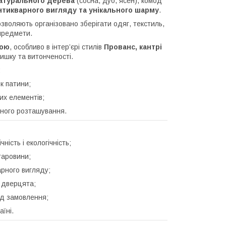
атурального дерева
(сосна, дуб, ясен), комод
нтикварного вигляду та унікального шарму
.
дозволяють організовано зберігати одяг, текстиль,
 предмети.
кою
, особливо в інтер’єрі стилів
Прованс, кантрі
ишку та витонченості.
:
к патини;
их елементів;
ьного розташування.
ість і екологічність;
таровини;
рного вигляду;
 дверцята;
ід замовлення;
аїні.