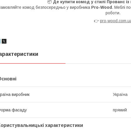
📦
Де купити комод у стилі Прованс і
Замовляйте комод безпосередньо у виробника
Pro-Wood
. Меблі п
роботи.
👉
pro-wood.com.u
арактеристики
Основні
раїна виробник
Україна
Форма фасаду
прямий
Користувальницькі характеристики