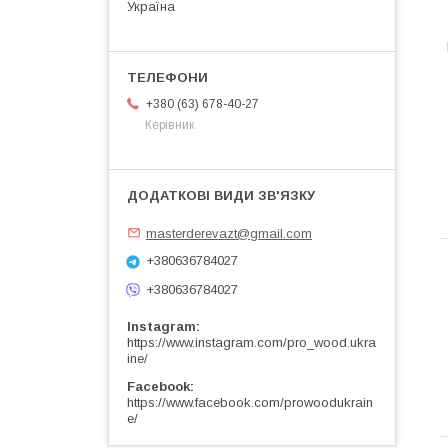
Україна
+380 (63) 678-40-27
Керівник
masterderevazt@gmail.com
+380636784027
+380636784027
Instagram
https://www.instagram.com/pro_wood.ukra
ine/
Facebook
https://www.facebook.com/prowoodukrain
e/