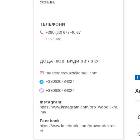
Україна
+380 (63) 678-40-27
Керівник
masterderevazt@gmail.com
+380636784027
Х
+380636784027
Instagram
https://www.instagram.com/pro_wood.ukra
ine/
Facebook
https://www.facebook.com/prowoodukrain
e/
К