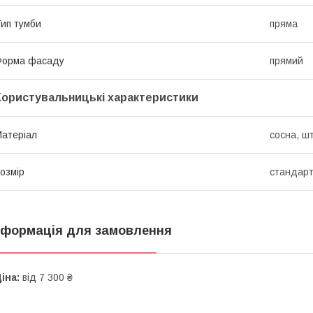
ип тумби
пряма
Форма фасаду
прямий
Користувальницькі характеристики
атеріал
сосна, ш
озмір
стандарт
нформація для замовлення
іна:
від 7 300 ₴