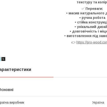
текстуру та колір
✅
Переваги:
•
масив натурального 
•
ручна робота
•
стійка конструкц
•
унікальний диза
•
довговічність і міц
•
виготовлення під зам
👉
https://pro-wood.co
арактеристики
Основні
раїна виробник
Україна