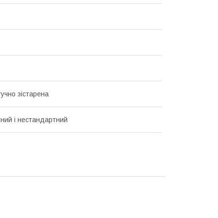
тучно зістарена
ний і нестандартний