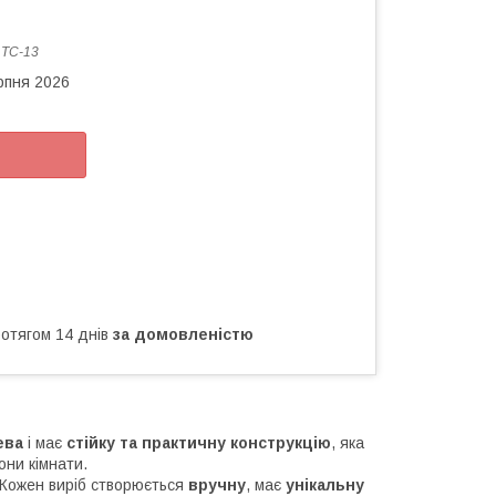
:
ТС-13
рпня 2026
ротягом 14 днів
за домовленістю
ева
і має
стійку та практичну конструкцію
, яка
они кімнати.
 Кожен виріб створюється
вручну
, має
унікальну