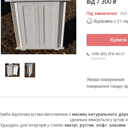
від
7 300 ₴
Під замовлення
Код
Відправка з 17 се
Купити
+380 (63) 678-40-27
Керівник
повернення товару п
Тумба підлогова кутова виготовлена з
масиву натурального дер
ідеально вписується у кутові з
Підходить для інтер’єрів у стилях
кантрі
,
рустик
,
лофт
,
класика
.