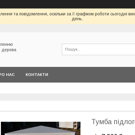
ення та повідомлення, оскільки за її графіком роботи сьогодні в
день.
вленню
о дерева
РО НАС
КОНТАКТИ
Тумба підлог