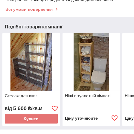
Всі умови повернення
Подібні товари компанії
Стелаж для книг
Ніші в туалетній кімнаті
Ніша
5 600
від
₴/кв.м
Ціну уточнюйте
Цін
Купити