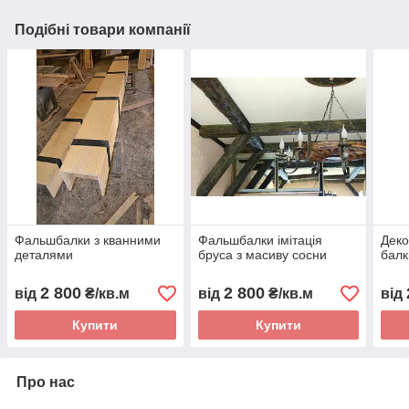
Подібні товари компанії
Фальшбалки з кванними
Фальшбалки імітація
Деко
деталями
бруса з масиву сосни
балк
2 800
2 800
від
₴/кв.м
від
₴/кв.м
від
Купити
Купити
Про нас