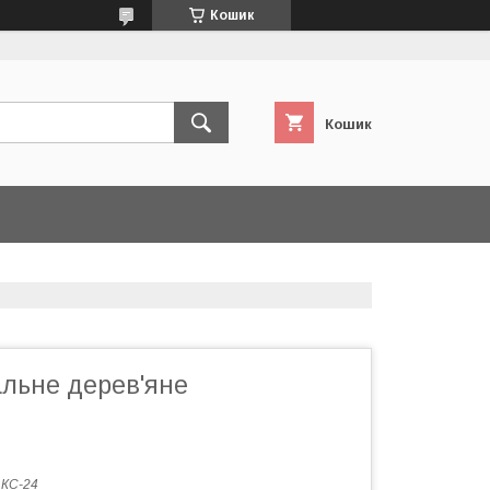
Кошик
Кошик
альне дерев'яне
:
КС-24