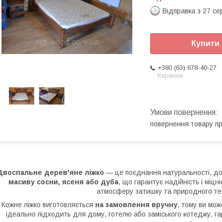
Відправка з 27 се
Купити
+380 (63) 678-40-27
Керівник
повернення товару п
Двоспальне дерев'яне ліжко
— це поєднання натуральності, дов
масиву сосни, ясеня або дуба
, що гарантує надійність і міцн
атмосферу затишку та природного теп
Кожне ліжко виготовляється
на замовлення вручну
, тому ви мож
ідеально підходить для дому, готелю або заміського котеджу, га