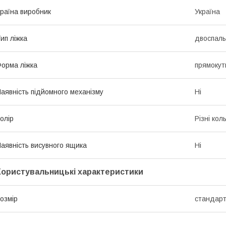
раїна виробник
Україна
ип ліжка
двоспал
орма ліжка
прямокут
аявність підйомного механізму
Ні
олір
Різні кол
аявність висувного ящика
Ні
Користувальницькі характеристики
озмір
стандарт