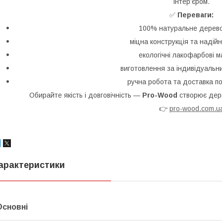
інтер’єром.
✅
Переваги:
100% натуральне дерево
міцна конструкція та надійн
екологічні лакофарбові м
виготовлення за індивідуальн
ручна робота та доставка по 
Обирайте якість і довговічність —
Pro-Wood
створює дере
👉
pro-wood.com.u
арактеристики
Основні