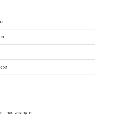
ьне
на
ьори
ні і нестандартні