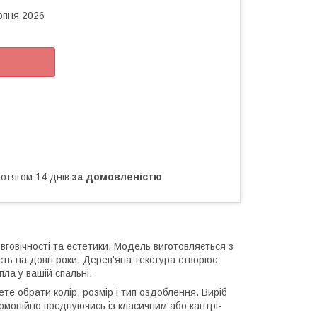
рпня 2026
ротягом 14 днів
за домовленістю
говічності та естетики. Модель виготовляється з
ість на довгі роки. Дерев’яна текстура створює
ла у вашій спальні.
ете обрати колір, розмір і тип оздоблення. Виріб
рмонійно поєднуючись із класичним або кантрі-