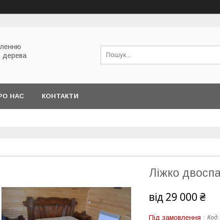
вленню
о дерева
РО НАС
КОНТАКТИ
Ліжко двосп
від
29 000 ₴
Під замовлення
Код