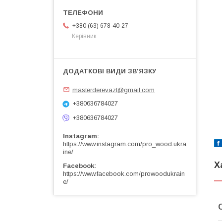
+380 (63) 678-40-27
Керівник
masterderevazt@gmail.com
+380636784027
+380636784027
Instagram
https://www.instagram.com/pro_wood.ukra
ine/
Х
Facebook
https://www.facebook.com/prowoodukrain
e/