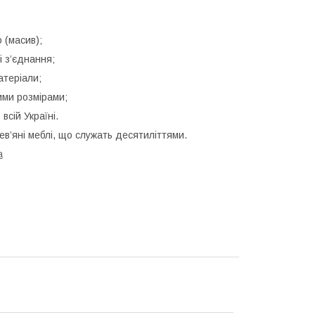
 (масив);
і з’єднання;
атеріали;
ими розмірами;
всій Україні.
в’яні меблі, що служать десятиліттями.
a