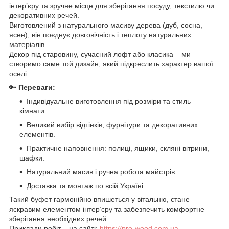
інтер’єру та зручне місце для зберігання посуду, текстилю чи
декоративних речей.
Виготовлений з натурального масиву дерева (дуб, сосна,
ясен), він поєднує довговічність і теплоту натуральних
матеріалів.
Декор під старовину, сучасний лофт або класика – ми
створимо саме той дизайн, який підкреслить характер вашої
оселі.
🔑
Переваги:
Індивідуальне виготовлення під розміри та стиль
кімнати.
Великий вибір відтінків, фурнітури та декоративних
елементів.
Практичне наповнення: полиці, ящики, скляні вітрини,
шафки.
Натуральний масив і ручна робота майстрів.
Доставка та монтаж по всій Україні.
Такий буфет гармонійно впишеться у вітальню, стане
яскравим елементом інтер’єру та забезпечить комфортне
зберігання необхідних речей.
Приклади робіт – на сайті:
https://pro-wood.com.ua