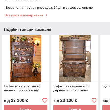
Повернення товару впродовж 14 днів за домовленістю
Всі умови повернення
Подібні товари компанії
Буфет із натурального
Буфет із натурального
Буфе
дерева під старовину
дерева під старовину
23 100
23 100
від
₴
від
₴
від
Купити
Купити