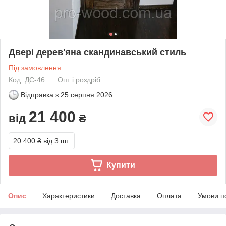
Двері дерев'яна скандинавський стиль
Під замовлення
Код: ДС-46
Опт і роздріб
Відправка з
25 серпня 2026
21 400
від
₴
20 400 ₴
від 3 шт.
Купити
Опис
Характеристики
Доставка
Оплата
Умови п