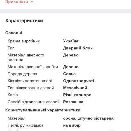
Приховати
Характеристики
Основні
Країна виробник
Україна
Тип
Дверний блок
Матеріал дверного
Дерево
полотна
Матеріал дверної коробки
Дерево
Порода дерева
Сосна
Кількість полотен двері
Одностворчаті
Тип відкривання дверей
Механічний
Колір
Різні кольори
Спосіб відкривання дверей
Розпашна
Користувальницькі характеристики
Матеріал
сосна, штучно зістарена
Петлі, ручки,замки
на вибір