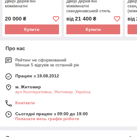
Двері дерев'яні
Двері дерев'яні
Двер
міжкімнатні
міжкімнатні
скан
скандинавський стиль
(між
20 000
21 400
₴
від
₴
від
Купити
Купити
Про нас
Рейтинг не сформований
Менше 5 відгуків за останній рік
Працює з 19.08.2012
м. Житомир
вул.Кооперативна, Житомир, Україна
Контакти
Сьогодні працює з 09:00 до 19:00
Показати весь графік роботи