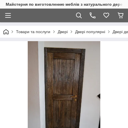
Майстерня по виготовленню меблів з натурального дерева
Товари та послуги
Двері
Двері популярні
Двері д