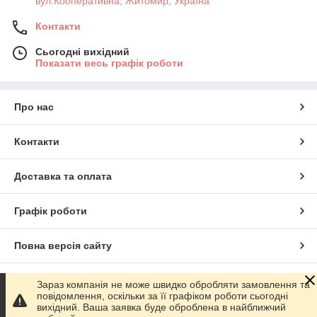
вул.Кооперативна, Житомир, Україна
Контакти
Сьогодні вихідний
Показати весь графік роботи
Про нас
Контакти
Доставка та оплата
Графік роботи
Повна версія сайту
Сайт створено на маркетплейсі
Prom.ua
Зараз компанія не може швидко обробляти замовлення та
повідомлення, оскільки за її графіком роботи сьогодні
вихідний. Ваша заявка буде оброблена в найближчий
Політика конфіденційності