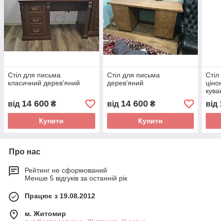
Стіл для письма
Стіл для письма
Стіл
класичний дерев'яний
дерев'яний
ціно
кува
14 600
14 600
від
₴
від
₴
від
Купити
Купити
Про нас
Рейтинг не сформований
Менше 5 відгуків за останній рік
Працює з 19.08.2012
м. Житомир