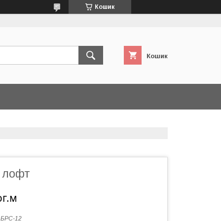
Кошик
Кошик
а лофт
ог.м
:
БРС-12