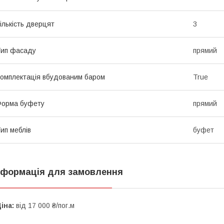
ількість дверцят
3
ип фасаду
прямий
омплектація вбудованим баром
True
Форма буфету
прямий
ип меблів
буфет
нформація для замовлення
іна:
від 17 000 ₴/пог.м