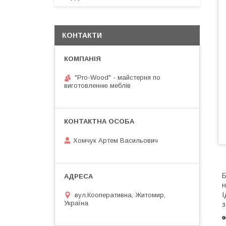
КОНТАКТИ
"Pro-Wood" - майстерня по
виготовленню меблів
Хомчук Артем Васильович
Б
н
І
вул.Кооперативна, Житомир,
Україна
з