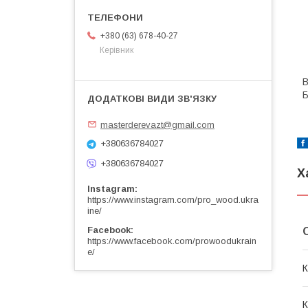
+380 (63) 678-40-27
Керівник
В
Б
masterderevazt@gmail.com
+380636784027
+380636784027
Х
Instagram
https://www.instagram.com/pro_wood.ukra
ine/
Facebook
https://www.facebook.com/prowoodukrain
e/
К
К