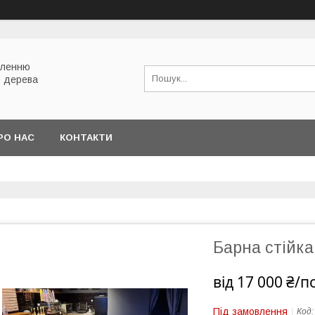
вленню
о дерева
РО НАС
КОНТАКТИ
Барна стійк
від
17 000 ₴/п
Під замовлення
Код