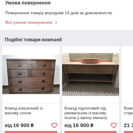
Умови повернення
Повернення товару впродовж 14 днів за домовленістю
Всі умови повернення
Подібні товари компанії
Комод класичний із
Комод підлоговий під
Комо
масиву сосни
умивальник із масиву
стар
ясена у ванну кімнату
скандинавський стиль
16 900
16 900
21 
від
₴
від
₴