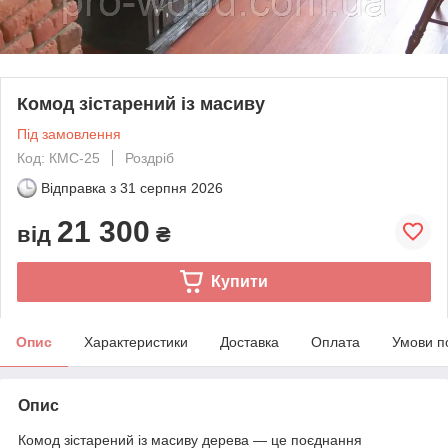
Комод зістарений із масиву
Під замовлення
Код: КМС-25
Роздріб
Відправка з
31 серпня 2026
21 300
від
₴
Купити
Опис
Характеристики
Доставка
Оплата
Умови п
Опис
Комод зістарений із масиву дерева — це поєднання