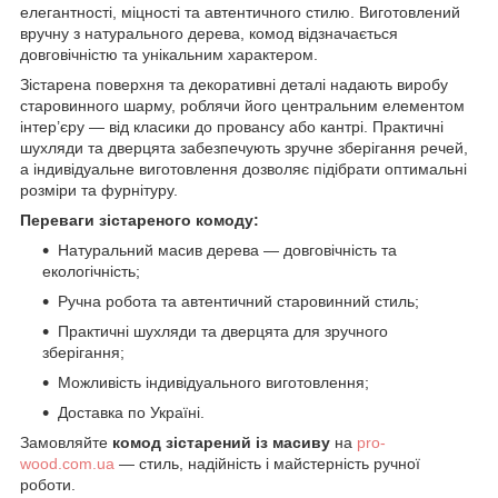
елегантності, міцності та автентичного стилю. Виготовлений
вручну з натурального дерева, комод відзначається
довговічністю та унікальним характером.
Зістарена поверхня та декоративні деталі надають виробу
старовинного шарму, роблячи його центральним елементом
інтер’єру — від класики до провансу або кантрі. Практичні
шухляди та дверцята забезпечують зручне зберігання речей,
а індивідуальне виготовлення дозволяє підібрати оптимальні
розміри та фурнітуру.
Переваги зістареного комоду:
Натуральний масив дерева — довговічність та
екологічність;
Ручна робота та автентичний старовинний стиль;
Практичні шухляди та дверцята для зручного
зберігання;
Можливість індивідуального виготовлення;
Доставка по Україні.
Замовляйте
комод зістарений із масиву
на
pro-
wood.com.ua
— стиль, надійність і майстерність ручної
роботи.