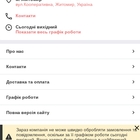
вул.Кооперативна, Житомир, Україна
Контакти
Сьогодні вихідний
Показати весь графік роботи
Про нас
Контакти
Доставка та оплата
Графік роботи
Повна версія сайту
Сайт створено на маркетплейсі
Prom.ua
Зараз компанія не може швидко обробляти замовлення та
повідомлення, оскільки за її графіком роботи сьогодні
вихідний. Ваша заявка буде оброблена в найближчий