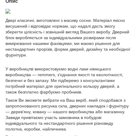
Опис
Двері класичні, виготовлені з масиву сосни. Матеріал якісно
висушений і відповідає нормам, що надалі дасть змогу
зберегти цілісність і зовнішній вигляд Вашого виробу. Дверний
блок виробляється за індивідуальними розмірами після
вимірювання нашими фахівцями, ми маємо рішення для
нестандартних прорізів, форми дверей, дизайну та необхідної
фурнітури.
У виробництві використовуємо водні лаки німецького
виробництва — remmers, з'єднання якості та екологічності,
безпечні и без запаху. Ми підберемо з консультантами
потрібний матеріал для оригінального кольору дверей, а
також безплатно фарбуємо пробників.
Також Ви зможете вибрати на Ваш виріб, який сподобався з
запропонованого рисунка скла, дверних накладок і фурнітуру
— дерев'яну, ковану — нашого виробництва або магазинну.
Завжди привітаємо участь замовника в побудові
індивідуального та нестандартного рішення різновиду
полотна, коробки, найличника.