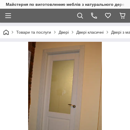
Майстерня по виготовленню меблів з натурального дерева
Товари та послуги
Двері
Двері класичні
Двері з м