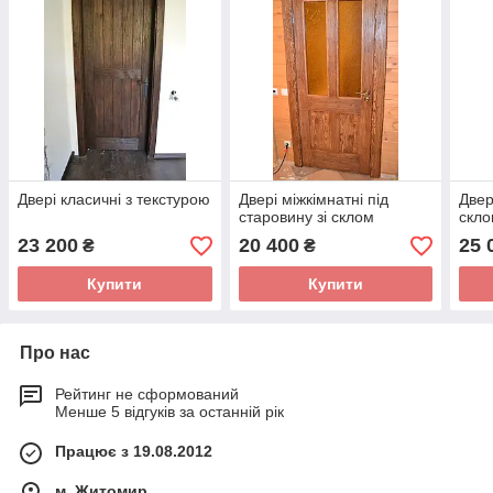
Двері класичні з текстурою
Двері міжкімнатні під
Двер
старовину зі склом
скл
23 200
20 400
25 
₴
₴
Купити
Купити
Про нас
Рейтинг не сформований
Менше 5 відгуків за останній рік
Працює з 19.08.2012
м. Житомир