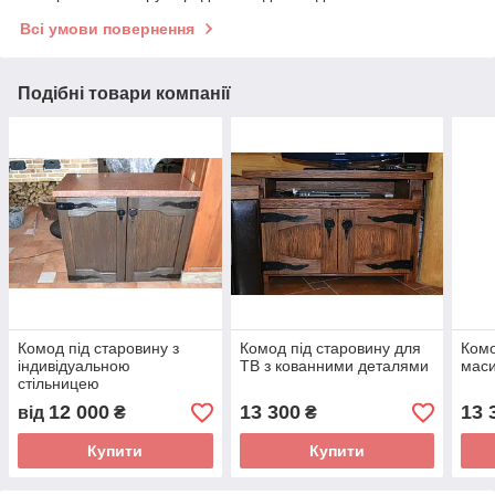
Всі умови повернення
Подібні товари компанії
Комод під старовину з
Комод під старовину для
Комо
індивідуальною
ТВ з кованними деталями
маси
стільницею
12 000
13 300
13 
від
₴
₴
Купити
Купити