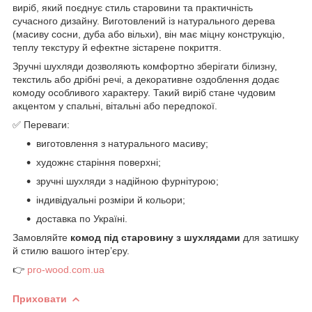
виріб, який поєднує стиль старовини та практичність
сучасного дизайну. Виготовлений із натурального дерева
(масиву сосни, дуба або вільхи), він має міцну конструкцію,
теплу текстуру й ефектне зістарене покриття.
Зручні шухляди дозволяють комфортно зберігати білизну,
текстиль або дрібні речі, а декоративне оздоблення додає
комоду особливого характеру. Такий виріб стане чудовим
акцентом у спальні, вітальні або передпокої.
✅ Переваги:
виготовлення з натурального масиву;
художнє старіння поверхні;
зручні шухляди з надійною фурнітурою;
індивідуальні розміри й кольори;
доставка по Україні.
Замовляйте
комод під старовину з шухлядами
для затишку
й стилю вашого інтер’єру.
👉
pro-wood.com.ua
Приховати