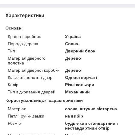
Характеристики
Основні
Країна виробник
Україна
Порода дерева
Сосна
Тип
Дверний блок
Матеріал дверного
Дерево
полотна
Матеріал дверної коробки
Дерево
Кількість полотен двері
Одностворчаті
Колір
Різні кольори
Тип відкривання дверей
Механічний
Користувальницькі характеристики
Матеріал
сосна, штучно зістарена
Петлі, ручки,замки
на вибір
Розмір
будь-який стандартний і
нестандартний отвір