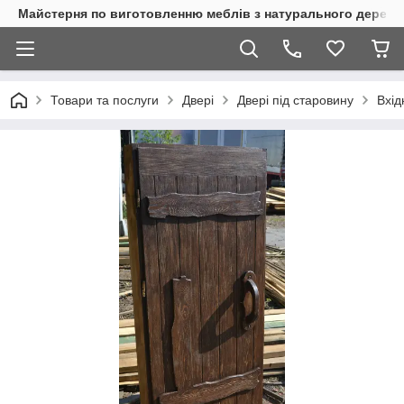
Майстерня по виготовленню меблів з натурального дерева
Товари та послуги
Двері
Двері під старовину
Вхід