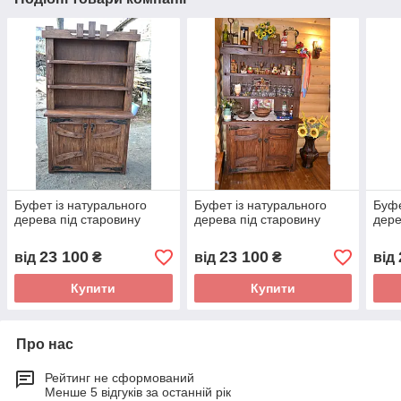
Буфет із натурального
Буфет із натурального
Буфе
дерева під старовину
дерева під старовину
дере
23 100
23 100
від
₴
від
₴
від
Купити
Купити
Про нас
Рейтинг не сформований
Менше 5 відгуків за останній рік