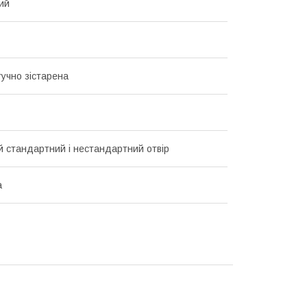
ий
тучно зістарена
й стандартний і нестандартний отвір
а