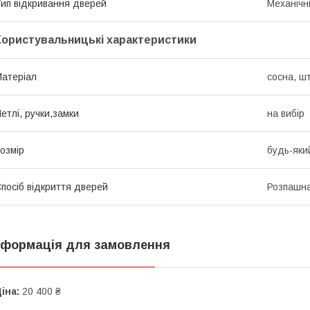
ип відкривання дверей
Механічн
Користувальницькі характеристики
атеріал
сосна, ш
етлі, ручки,замки
на вибір
озмір
будь-яки
посіб відкриття дверей
Розпашн
нформація для замовлення
іна:
20 400 ₴