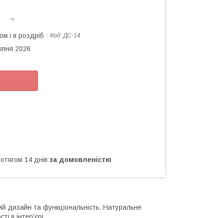
ом і в роздріб
Код:
ДС-14
рпня 2026
ротягом 14 днів
за домовленістю
й дизайн та функціональність. Натуральне
ті в інтер’єрі.