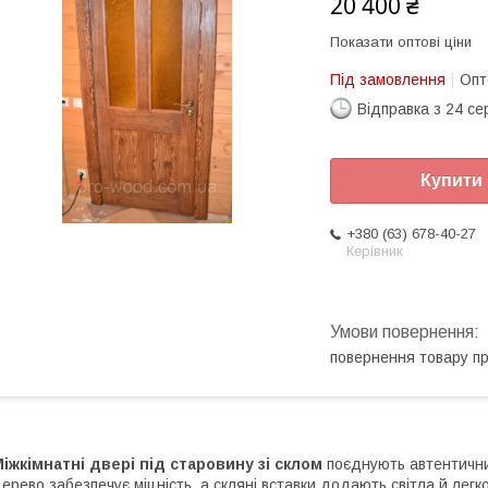
20 400 ₴
Показати оптові ціни
Під замовлення
Опт
Відправка з 24 се
Купити
+380 (63) 678-40-27
Керівник
повернення товару п
іжкімнатні двері під старовину зі склом
поєднують автентични
ерево забезпечує міцність, а скляні вставки додають світла й легкос