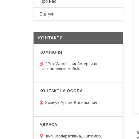
Про нас
Відгуки
КОНТАКТИ
"Pro-Wood" - майстерня по
виготовленню меблів
Хомчук Артем Васильович
М
вул.Кооперативна, Житомир,
д