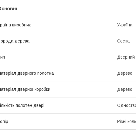
Основні
раїна виробник
Україна
Порода дерева
Сосна
ип
Дверний 
атеріал дверного полотна
Дерево
атеріал дверної коробки
Дерево
ількість полотен двері
Одноство
олір
Різні кол