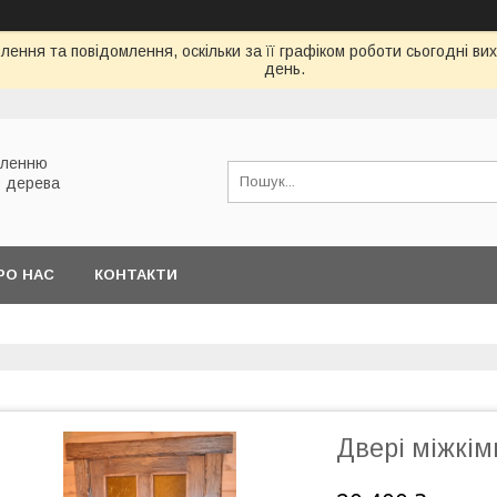
ення та повідомлення, оскільки за її графіком роботи сьогодні в
день.
вленню
о дерева
РО НАС
КОНТАКТИ
Двері міжкім