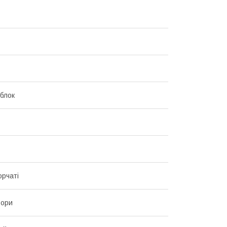
блок
рчаті
ьори