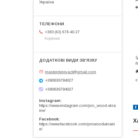
Україна
+380 (63) 678-40-27
Керівник
І
п

masterderevazt@gmail.com

+380636784027
+380636784027
Instagram
https://www.instagram.com/pro_wood.ukra
ine/
Facebook
Х
https://www.facebook.com/prowoodukrain
e/