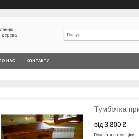
вленню
о дерева
РО НАС
КОНТАКТИ
Тумбочка при
від
3 800 ₴
Показати оптові ціни