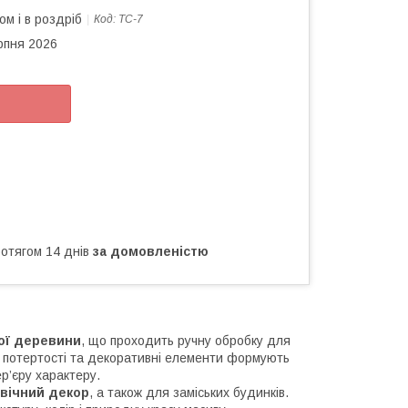
ом і в роздріб
Код:
ТС-7
рпня 2026
ротягом 14 днів
за домовленістю
ої деревини
, що проходить ручну обробку для
, потертості та декоративні елементи формують
р’єру характеру.
вічний декор
, а також для заміських будинків.