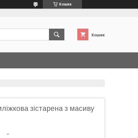
Кошик
Кошик
ліжкова зістарена з масиву