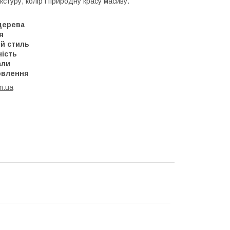
кстуру, колір і природну красу масиву.
дерева
я
й стиль
ність
али
овлення
m.ua