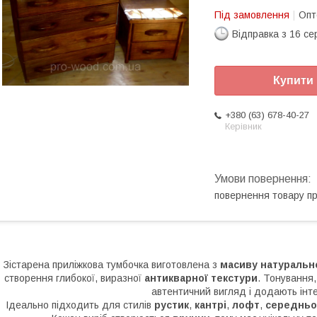
Під замовлення
Опт
Відправка з 16 се
Купити
+380 (63) 678-40-27
Керівник
повернення товару п
Зістарена приліжкова тумбочка виготовлена з
масиву натуральн
створення глибокої, виразної
антикварної текстури
. Тонування
автентичний вигляд і додають інте
Ідеально підходить для стилів
рустик
,
кантрі
,
лофт
,
середньо