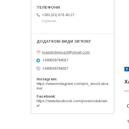
+380 (63) 678-40-27
Керівник
masterderevazt@gmail.com
+380636784027
+380636784027
Instagram
Х
https://www.instagram.com/pro_wood.ukra
ine/
Facebook
https://www.facebook.com/prowoodukrain
e/
Т