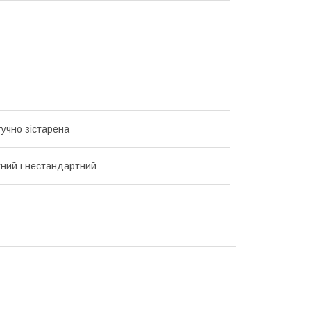
тучно зістарена
ний і нестандартний