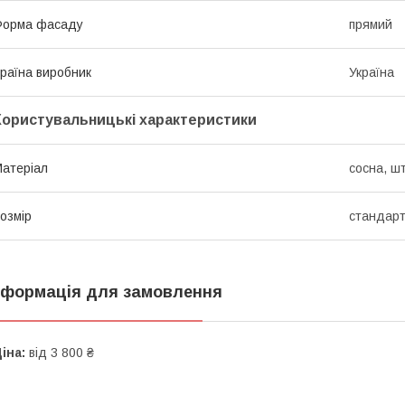
Форма фасаду
прямий
раїна виробник
Україна
Користувальницькі характеристики
атеріал
сосна, ш
озмір
стандарт
нформація для замовлення
іна:
від 3 800 ₴