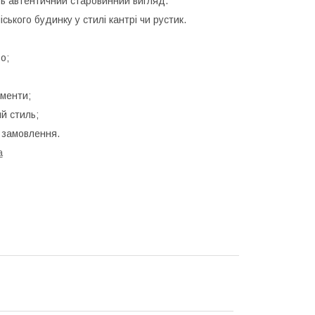
ь автентичний старовинний вигляд.
ського будинку у стилі кантрі чи рустик.
о;
ементи;
й стиль;
 замовлення.
a