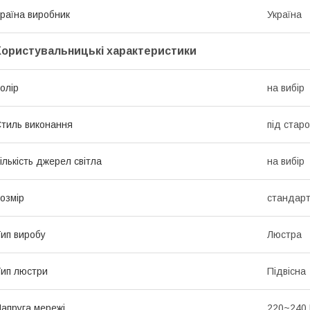
раїна виробник
Україна
Користувальницькі характеристики
олір
на вибір
тиль виконання
під стар
ількість джерел світла
на вибір
озмір
стандарт
ип виробу
Люстра
ип люстри
Підвісна
апруга мережі
220~240