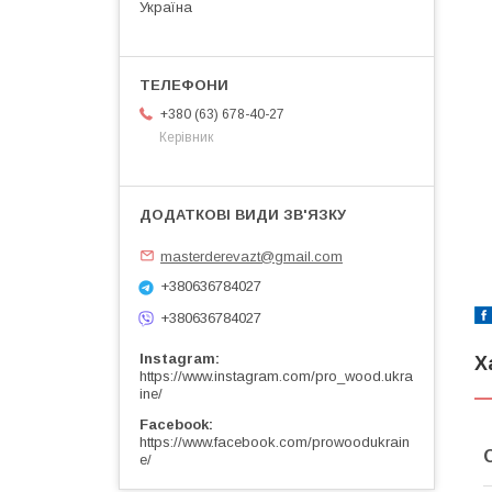
Україна
+380 (63) 678-40-27
Керівник
masterderevazt@gmail.com
+380636784027
+380636784027
Instagram
Х
https://www.instagram.com/pro_wood.ukra
ine/
Facebook
https://www.facebook.com/prowoodukrain
e/