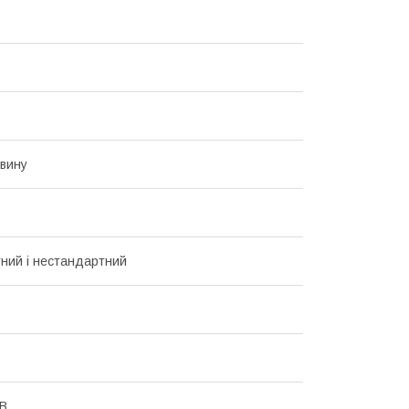
овину
ний і нестандартний
 В