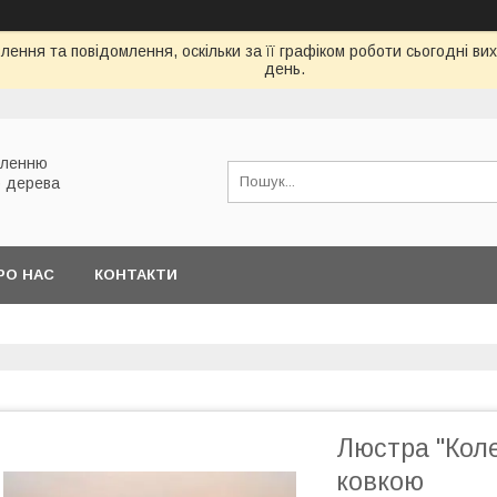
ення та повідомлення, оскільки за її графіком роботи сьогодні в
день.
вленню
о дерева
РО НАС
КОНТАКТИ
Люстра "Коле
ковкою