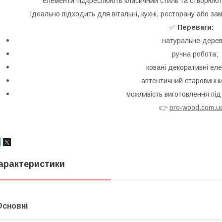
елементи підкреслюють класичний стиль та створюют
Ідеально підходить для вітальні, кухні, ресторану або замі
✅
Переваги:
натуральне дерев
ручна робота;
ковані декоративні ел
автентичний старовинни
можливість виготовлення під
👉
pro-wood.com.u
арактеристики
Основні