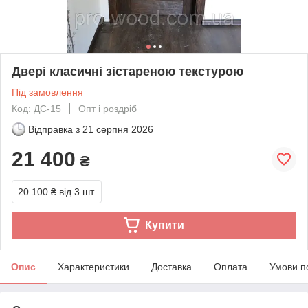
Двері класичні зістареною текстурою
Під замовлення
Код: ДС-15
Опт і роздріб
Відправка з
21 серпня 2026
21 400
₴
20 100 ₴
від 3 шт.
Купити
Опис
Характеристики
Доставка
Оплата
Умови п