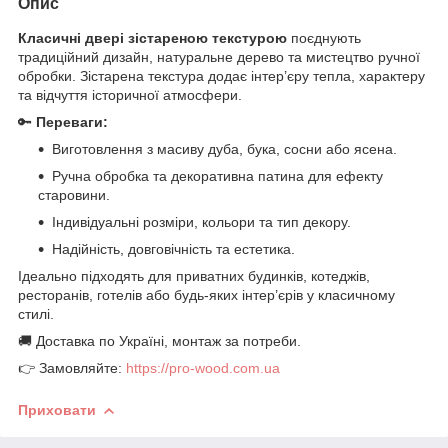
Опис
Класичні двері зістареною текстурою
поєднують
традиційний дизайн, натуральне дерево та мистецтво ручної
обробки. Зістарена текстура додає інтер’єру тепла, характеру
та відчуття історичної атмосфери.
🔑
Переваги:
Виготовлення з масиву дуба, бука, сосни або ясена.
Ручна обробка та декоративна патина для ефекту
старовини.
Індивідуальні розміри, кольори та тип декору.
Надійність, довговічність та естетика.
Ідеально підходять для приватних будинків, котеджів,
ресторанів, готелів або будь-яких інтер’єрів у класичному
стилі.
🚚 Доставка по Україні, монтаж за потреби.
👉 Замовляйте:
https://pro-wood.com.ua
Приховати