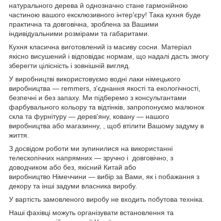
натурального дерева й однозначно стане гармонійною
частиною вашого ексклюзивного інтер'єру! Така кухня буде
практична та довговічна, зроблена за Вашими
індивідуальними розмірами та габаритами.
Кухня класична виготовлений із масиву сосни. Матеріал
якісно висушений і відповідає нормам, що надалі дасть змогу
зберегти цілісність і зовнішній вигляд.
У виробництві використовуємо водні лаки німецького
виробництва — remmers, з'єднання якості та екологічності,
безпечні и без запаху. Ми підберемо з консультантами
фарбувального кольору та відтінків, запропонуємо малюнок
скла та фурнітуру — дерев'яну, ковану — нашого
виробництва або магазинну, , щоб втілити Вашому задуму в
життя.
З досвідом роботи ми зупинилися на використанні
телескопічних напрямних — зручно і довговічно, з
доводчиком або без, якісний Китай або
виробництво Німеччини — вибір за Вами, як і побажання з
декору та інші задуми власника виробу.
У вартість замовленого виробу не входить побутова техніка.
Наші фахівці можуть організувати встановлення та