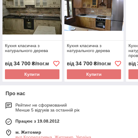
Кухня класична з
Кухня класична з
Кухн
натурального дерева
натурального дерева
нату
пров
34 700
34 700
від
₴/пог.м
від
₴/пог.м
від
Купити
Купити
Про нас
Рейтинг не сформований
Менше 5 відгуків за останній рік
Працює з 19.08.2012
м. Житомир
вул.Кооперативна, Житомир, Україна